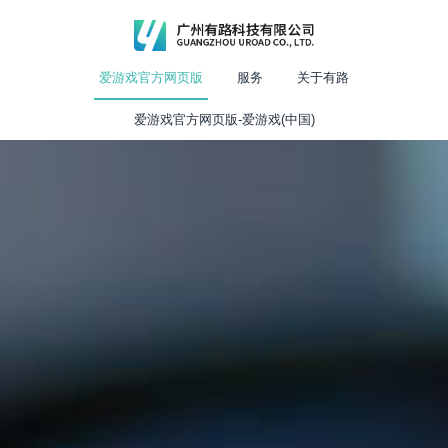
爱游戏官方网页版
爱游戏官方网页版
服务
关于有路
爱游戏官方网页版-爱游戏(中国)