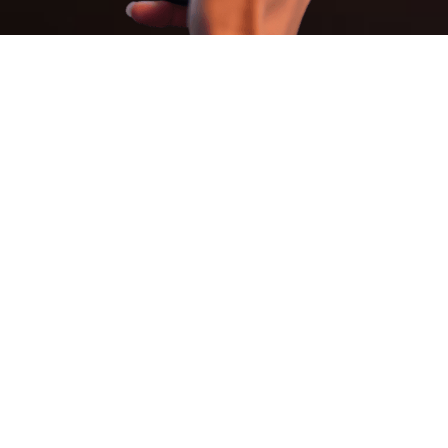
世界杯官方网页版-世界杯（中国）
爱游戏最新官方网站
阿根廷vs奥地利-世界
杯
安博（体育中国）官方网站
开云在线注册-开云（中国）
开云在线官方网
站-开云（中国）
九游官方网页版-九游（中国）
云博官网平台-云博（中国）
一站式服务平台
米兰体育·公司在线登入-米兰（中国）
开云集团_开云集团(中
国)
我们的服务
SERVICE
爱游戏官方网页版-爱游
商品营销